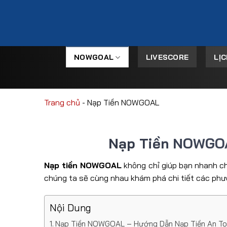
Bỏ
qua
nội
dung
NOWGOAL
LIVESCORE
LỊC
Trang chủ
-
Nạp Tiền NOWGOAL
Nạp Tiền NOWGOA
Nạp tiền NOWGOAL
không chỉ giúp bạn nhanh ch
chúng ta sẽ cùng nhau khám phá chi tiết các phư
Nội Dung
Nạp Tiền NOWGOAL – Hướng Dẫn Nạp Tiền An To