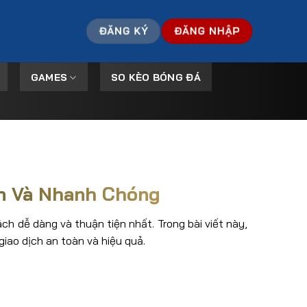
ĐĂNG KÝ
ĐĂNG NHẬP
GAMES
SO KÈO BÓNG ĐÁ
n Và Nhanh Chóng
h dễ dàng và thuận tiện nhất. Trong bài viết này,
giao dịch an toàn và hiệu quả.