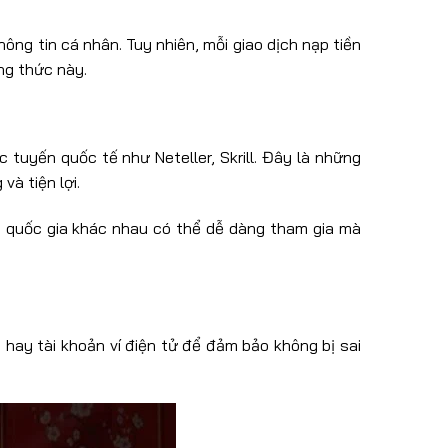
ng tin cá nhân. Tuy nhiên, mỗi giao dịch nạp tiền
ng thức này.
 tuyến quốc tế như Neteller, Skrill. Đây là những
à tiện lợi.
ác quốc gia khác nhau có thể dễ dàng tham gia mà
 hay tài khoản ví điện tử để đảm bảo không bị sai