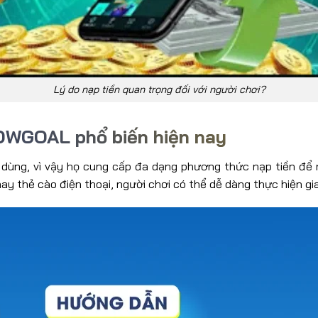
Lý do nạp tiền quan trọng đối với người chơi?
OWGOAL phổ biến hiện nay
ời dùng, vì vậy họ cung cấp đa dạng phương thức nạp tiền đ
y thẻ cào điện thoại, người chơi có thể dễ dàng thực hiện gi