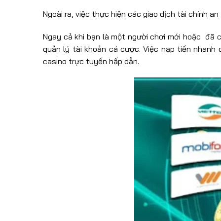
Ngoài ra, việc thực hiện các giao dịch tài chính a
Ngay cả khi bạn là một người chơi mới hoặc đã c
quản lý tài khoản cá cược. Việc nạp tiền nhanh
casino trực tuyến hấp dẫn.