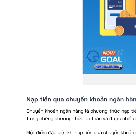
Nạp tiền qua chuyển khoản ngân hà
Chuyển khoản ngân hàng là phương thức nạp tiề
trong những phương thức an toàn và được nhiều ng
Một điểm đặc biệt khi nạp tiền
qua chuyển khoản n