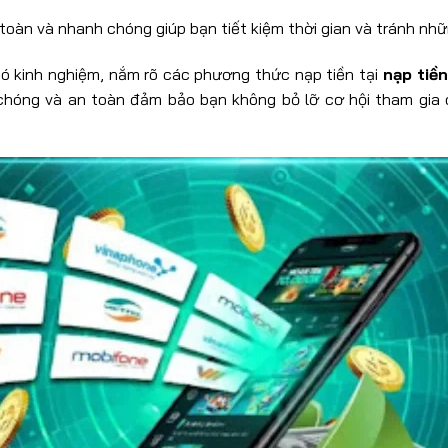
n toàn và nhanh chóng giúp bạn tiết kiệm thời gian và tránh nh
ó kinh nghiệm, nắm rõ các phương thức nạp tiền tại
nạp ti
 chóng và an toàn đảm bảo bạn không bỏ lỡ cơ hội tham gia 