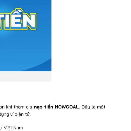
ọn khi tham gia
nạp tiền NOWGOAL
. Đây là một
ụng ví điện tử.
ại Việt Nam.