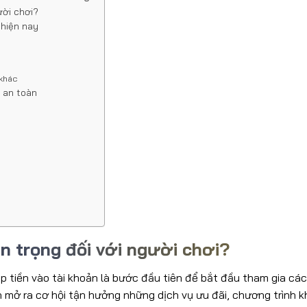
ười chơi?
hiện nay
 khác
 an toàn
 trọng đối với người chơi?
p tiền vào tài khoản là bước đầu tiên để bắt đầu tham gia các 
 mở ra cơ hội tận hưởng những dịch vụ ưu đãi, chương trình k