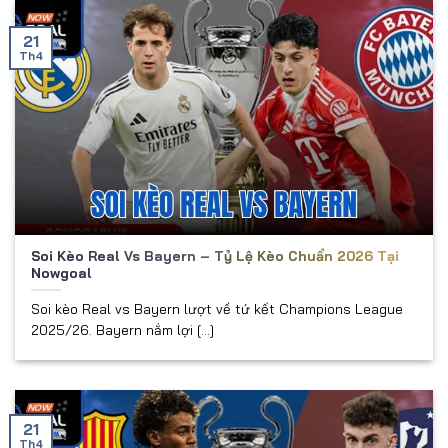
21
Th4
Soi Kèo Real Vs Bayern – Tỷ Lệ Kèo Chuẩn 2026 Tại
Nowgoal
Soi kèo Real vs Bayern lượt về tứ kết Champions League
2025/26. Bayern nắm lợi [...]
21
Th4