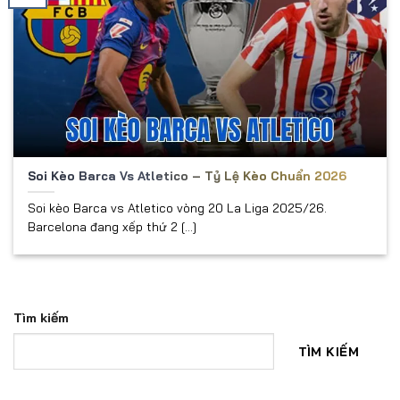
Soi Kèo Barca Vs Atletico – Tỷ Lệ Kèo Chuẩn 2026
Soi kèo Barca vs Atletico vòng 20 La Liga 2025/26.
Barcelona đang xếp thứ 2 [...]
Tìm kiếm
TÌM KIẾM