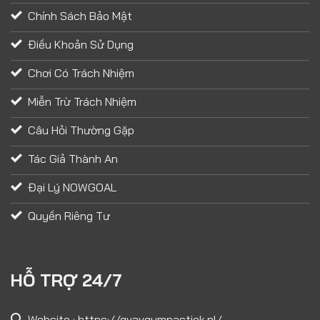
Chính Sách Bảo Mật
Điều Khoản Sử Dụng
Chơi Có Trách Nhiệm
Miễn Trừ Trách Nhiệm
Câu Hỏi Thường Gặp
Tác Giả Thành An
Đại Lý NOWGOAL
Quyền Riêng Tư
HỖ TRỢ 24/7
Website : https://gvavgymnastiek.nl/