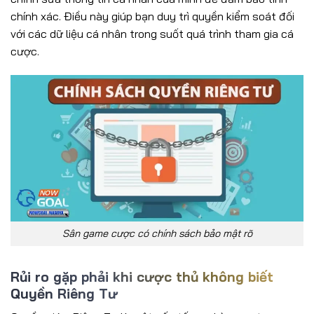
chính xác. Điều này giúp bạn duy trì quyền kiểm soát đối
với các dữ liệu cá nhân trong suốt quá trình tham gia cá
cược.
Sân game cược có chính sách bảo mật rõ
Rủi ro gặp phải khi cược thủ không biết
Quyền Riêng Tư