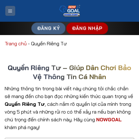
Bỏ
qua
nội
dung
ĐĂNG KÝ
ĐĂNG NHẬP
Trang chủ
-
Quyền Riêng Tư
Quyền Riêng Tư – Giúp Dân Chơi Bảo
Vệ Thông Tin Cá Nhân
Những thông tin trong bài viết này chúng tôi chắc chắn
sẽ mang đến cho bạn đọc những kiến thức quan trọng về
Quyền Riêng Tư
, cách nắm rõ quyền lợi của mình trong
vòng 5 phút và những rủi ro có thể xảy ra nếu bạn không
chú trọng đến chính sách này. Hãy cùng
NOWGOAL
khám phá ngay!