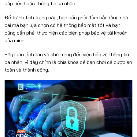
cắp tiền hoặc thông tin cá nhân.
Để tránh tình trạng này, bạn cần phải đảm bảo rằng nhà
cái mà bạn lựa chọn có hệ thống bảo mật tốt và bạn
cũng cần phải thực hiện các biện pháp bảo vệ tài khoản
của mình.
Hãy luôn tỉnh táo và chú trọng đến việc bảo vệ thông tin
cá nhân, vì đây chính là chìa khóa để bạn chơi cá cược an
toàn và thành công.