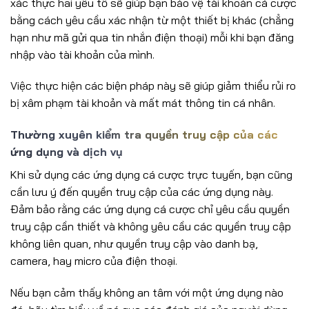
xác thực hai yếu tố sẽ giúp bạn bảo vệ tài khoản cá cược
bằng cách yêu cầu xác nhận từ một thiết bị khác (chẳng
hạn như mã gửi qua tin nhắn điện thoại) mỗi khi bạn đăng
nhập vào tài khoản của mình.
Việc thực hiện các biện pháp này sẽ giúp giảm thiểu rủi ro
bị xâm phạm tài khoản và mất mát thông tin cá nhân.
Thường xuyên kiểm tra quyền truy cập của các
ứng dụng và dịch vụ
Khi sử dụng các ứng dụng cá cược trực tuyến, bạn cũng
cần lưu ý đến quyền truy cập của các ứng dụng này.
Đảm bảo rằng các ứng dụng cá cược chỉ yêu cầu quyền
truy cập cần thiết và không yêu cầu các quyền truy cập
không liên quan, như quyền truy cập vào danh bạ,
camera, hay micro của điện thoại.
Nếu bạn cảm thấy không an tâm với một ứng dụng nào