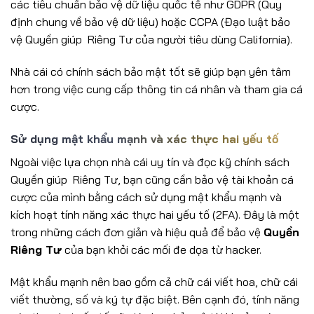
các tiêu chuẩn bảo vệ dữ liệu quốc tế như GDPR (Quy
định chung về bảo vệ dữ liệu) hoặc CCPA (Đạo luật bảo
vệ Quyền giúp Riêng Tư của người tiêu dùng California).
Nhà cái có chính sách bảo mật tốt sẽ giúp bạn yên tâm
hơn trong việc cung cấp thông tin cá nhân và tham gia cá
cược.
Sử dụng mật khẩu mạnh và xác thực hai yếu tố
Ngoài việc lựa chọn nhà cái uy tín và đọc kỹ chính sách
Quyền giúp Riêng Tư, bạn cũng cần bảo vệ tài khoản cá
cược của mình bằng cách sử dụng mật khẩu mạnh và
kích hoạt tính năng xác thực hai yếu tố (2FA). Đây là một
trong những cách đơn giản và hiệu quả để bảo vệ
Quyền
Riêng Tư
của bạn khỏi các mối đe dọa từ hacker.
Mật khẩu mạnh nên bao gồm cả chữ cái viết hoa, chữ cái
viết thường, số và ký tự đặc biệt. Bên cạnh đó, tính năng