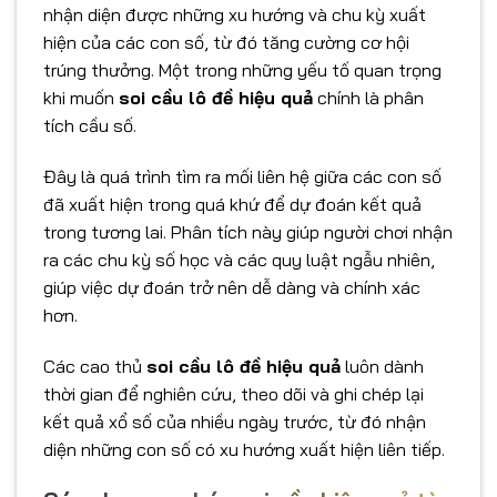
nhận diện được những xu hướng và chu kỳ xuất
hiện của các con số, từ đó tăng cường cơ hội
trúng thưởng. Một trong những yếu tố quan trọng
khi muốn
soi cầu lô đề hiệu quả
chính là phân
tích cầu số.
Đây là quá trình tìm ra mối liên hệ giữa các con số
đã xuất hiện trong quá khứ để dự đoán kết quả
trong tương lai. Phân tích này giúp người chơi nhận
ra các chu kỳ số học và các quy luật ngẫu nhiên,
giúp việc dự đoán trở nên dễ dàng và chính xác
hơn.
Các cao thủ
soi cầu lô đề hiệu quả
luôn dành
thời gian để nghiên cứu, theo dõi và ghi chép lại
kết quả xổ số của nhiều ngày trước, từ đó nhận
diện những con số có xu hướng xuất hiện liên tiếp.