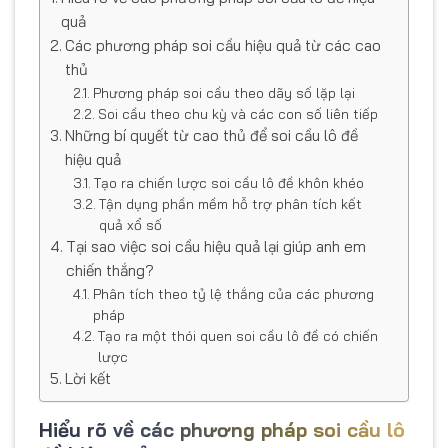
quả
Các phương pháp soi cầu hiệu quả từ các cao
thủ
Phương pháp soi cầu theo dãy số lặp lại
Soi cầu theo chu kỳ và các con số liên tiếp
Những bí quyết từ cao thủ để soi cầu lô đề
hiệu quả
Tạo ra chiến lược soi cầu lô đề khôn khéo
Tận dụng phần mềm hỗ trợ phân tích kết
quả xổ số
Tại sao việc soi cầu hiệu quả lại giúp anh em
chiến thắng?
Phân tích theo tỷ lệ thắng của các phương
pháp
Tạo ra một thói quen soi cầu lô đề có chiến
lược
Lời kết
Hiểu rõ về các phương pháp soi cầu lô