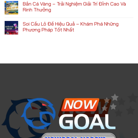
Bắn Cá Vàng – Trải Nghiệm Giải Trí Đỉnh Cao Và
Rinh Thưởng
Soi Cầu Lô Đề Hiệu Quả – Khám Phá Những
Phương Pháp Tốt Nhất