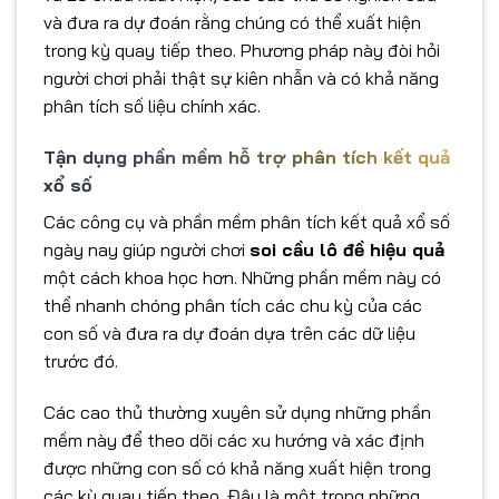
và đưa ra dự đoán rằng chúng có thể xuất hiện
trong kỳ quay tiếp theo. Phương pháp này đòi hỏi
người chơi phải thật sự kiên nhẫn và có khả năng
phân tích số liệu chính xác.
Tận dụng phần mềm hỗ trợ phân tích kết quả
xổ số
Các công cụ và phần mềm phân tích kết quả xổ số
ngày nay giúp người chơi
soi cầu lô đề hiệu quả
một cách khoa học hơn. Những phần mềm này có
thể nhanh chóng phân tích các chu kỳ của các
con số và đưa ra dự đoán dựa trên các dữ liệu
trước đó.
Các cao thủ thường xuyên sử dụng những phần
mềm này để theo dõi các xu hướng và xác định
được những con số có khả năng xuất hiện trong
các kỳ quay tiếp theo. Đây là một trong những