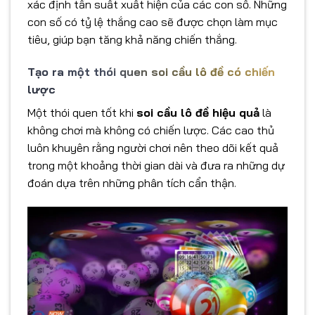
xác định tần suất xuất hiện của các con số. Những
con số có tỷ lệ thắng cao sẽ được chọn làm mục
tiêu, giúp bạn tăng khả năng chiến thắng.
Tạo ra một thói quen soi cầu lô đề có chiến
lược
Một thói quen tốt khi
soi cầu lô đề hiệu quả
là
không chơi mà không có chiến lược. Các cao thủ
luôn khuyên rằng người chơi nên theo dõi kết quả
trong một khoảng thời gian dài và đưa ra những dự
đoán dựa trên những phân tích cẩn thận.