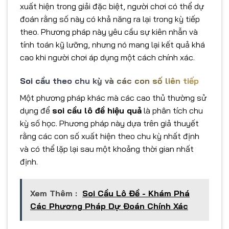
xuất hiện trong giải đặc biệt, người chơi có thể dự
đoán rằng số này có khả năng ra lại trong kỳ tiếp
theo. Phương pháp này yêu cầu sự kiên nhẫn và
tính toán kỹ lưỡng, nhưng nó mang lại kết quả khá
cao khi người chơi áp dụng một cách chính xác.
Soi cầu theo chu kỳ và các con số liên tiếp
Một phương pháp khác mà các cao thủ thường sử
dụng để
soi cầu lô đề hiệu quả
là phân tích chu
kỳ số học. Phương pháp này dựa trên giả thuyết
rằng các con số xuất hiện theo chu kỳ nhất định
và có thể lặp lại sau một khoảng thời gian nhất
định.
Xem Thêm :
Soi Cầu Lô Đề - Khám Phá
Các Phương Pháp Dự Đoán Chính Xác