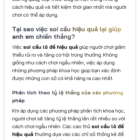
cách hiệu quả và tiết kiệm thời gian nhất mà người
chơi có thể áp dụng.
Tại sao việc soi cầu hiệu quả lại giúp
anh em chiến thắng?
Việc
soi cầu lô đề hiệu quả
giúp người chơi giảm
thiểu rủi ro và tăng cơ hội trúng thưởng. Không
giống như cách chơi ngẫu nhiên, việc áp dụng
những phương pháp khoa học giúp bạn xác định
được những con số có khả năng ra cao nhất.
Phân tích theo tỷ lệ thắng của các phương
pháp
Khi áp dụng các phương pháp phân tích khoa học,
người chơi sẽ tăng tỷ lệ thắng lên rất nhiều so với
cách chơi ngẫu nhiên. Các cao thủ
soi cầu lô đề
hiệu quả
thường dựa vào các chỉ số thống kê để