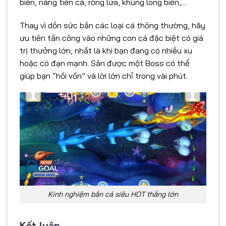
biển, nàng tiên cá, rồng lửa, khủng long biển,…
Thay vì dồn sức bắn các loại cá thông thường, hãy
ưu tiên tấn công vào những con cá đặc biệt có giá
trị thưởng lớn, nhất là khi bạn đang có nhiều xu
hoặc có đạn mạnh. Săn được một Boss có thể
giúp bạn “hồi vốn” và lời lớn chỉ trong vài phút.
Kinh nghiệm bắn cá siêu HOT thắng lớn
Kết luận