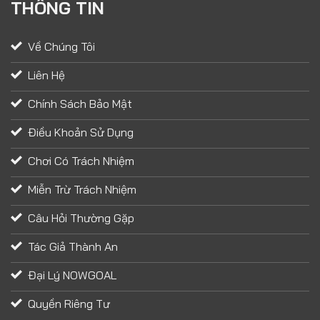
THÔNG TIN
Về Chúng Tôi
Liên Hệ
Chính Sách Bảo Mật
Điều Khoản Sử Dụng
Chơi Có Trách Nhiệm
Miễn Trừ Trách Nhiệm
Câu Hỏi Thường Gặp
Tác Giả Thành An
Đại Lý NOWGOAL
Quyền Riêng Tư