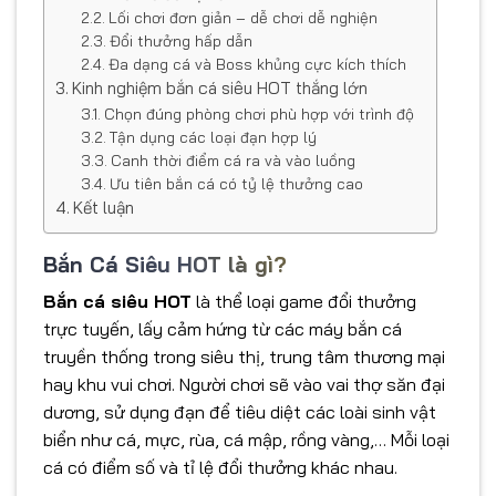
Lối chơi đơn giản – dễ chơi dễ nghiện
Đổi thưởng hấp dẫn
Đa dạng cá và Boss khủng cực kích thích
Kinh nghiệm bắn cá siêu HOT thắng lớn
Chọn đúng phòng chơi phù hợp với trình độ
Tận dụng các loại đạn hợp lý
Canh thời điểm cá ra và vào luồng
Ưu tiên bắn cá có tỷ lệ thưởng cao
Kết luận
Bắn Cá Siêu HOT là gì?
Bắn cá siêu HOT
là thể loại game đổi thưởng
trực tuyến, lấy cảm hứng từ các máy bắn cá
truyền thống trong siêu thị, trung tâm thương mại
hay khu vui chơi. Người chơi sẽ vào vai thợ săn đại
dương, sử dụng đạn để tiêu diệt các loài sinh vật
biển như cá, mực, rùa, cá mập, rồng vàng,… Mỗi loại
cá có điểm số và tỉ lệ đổi thưởng khác nhau.