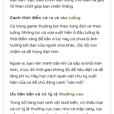
tố then chốt giúp bạn chiến thắng.
Canh thời điểm cá ra và vào luồng
Cá trong game thường bơi theo từng đợt và theo
luồng. Những lúc cá vừa xuất hiện ở đầu luồng là
thời điểm vàng để bắn vì lúc này cá chưa bị ảnh
hưởng bởi đạn của người chơi khác, tốc độ còn
chậm và dễ trúng đạn hơn.
Ngoài ra, bạn nên tránh bắn khi cá sắp ra khỏi màn
hình, vì lúc đó thời gian không đủ để tiêu diệt và dễ
lãng phí xu. Hãy học cách quan sát chu kỳ xuất
hiện của cá để chủ động canh “săn mồi”.
Ưu tiên bắn cá có tỷ lệ thưởng cao
Trong số hàng loạt sinh vật dưới biển, có nhiều loại
cá có tỷ lệ thưởng cực cao, như cá mập vàng, rùa