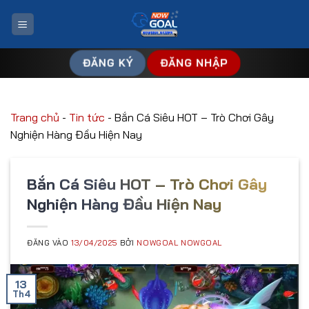
Bỏ
qua
nội
dung
ĐĂNG KÝ
ĐĂNG NHẬP
Trang chủ
-
Tin tức
-
Bắn Cá Siêu HOT – Trò Chơi Gây
Nghiện Hàng Đầu Hiện Nay
Bắn Cá Siêu HOT – Trò Chơi Gây
Nghiện Hàng Đầu Hiện Nay
ĐĂNG VÀO
13/04/2025
BỞI
NOWGOAL NOWGOAL
13
Th4