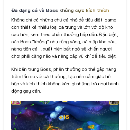
Đa dạng cá và Boss khủng cực kích thích
Không chỉ có những chú cá nhỏ dễ tiêu diệt, game
còn thiết kế nhiều loại cá trung và lớn với độ khó
cao hơn, kèm theo phần thưởng hấp dẫn. Đặc biệt,
các Boss “khủng” như rồng vàng, cá mập kho báu,
nàng tiên cá,… xuất hiện bất ngờ sẽ khiến người
chơi phải căng não và nâng cấp vũ khí để tiêu diệt.
Khi bắn trúng Boss, phần thưởng có thể gấp hàng
trăm lần so với cá thường, tạo nên cảm giác hồi
hộp và kích thích không kém gì những trò chơi hành
động gay cấn.