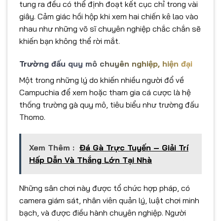
tung ra đều có thể định đoạt kết cục chỉ trong vài
giây. Cảm giác hồi hộp khi xem hai chiến kê lao vào
nhau như những võ sĩ chuyên nghiệp chắc chắn sẽ
khiến bạn không thể rời mắt.
Trường đấu quy mô chuyên nghiệp, hiện đại
Một trong những lý do khiến nhiều người đổ về
Campuchia để xem hoặc tham gia cá cược là hệ
thống trường gà quy mô, tiêu biểu như trường đấu
Thomo.
Xem Thêm :
Đá Gà Trực Tuyến – Giải Trí
Hấp Dẫn Và Thắng Lớn Tại Nhà
Những sân chơi này được tổ chức hợp pháp, có
camera giám sát, nhân viên quản lý, luật chơi minh
bạch, và được điều hành chuyên nghiệp. Người