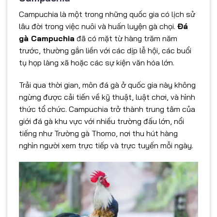
Campuchia là một trong những quốc gia có lịch sử
lâu đời trong việc nuôi và huấn luyện gà chọi.
Đá
gà Campuchia
đã có mặt từ hàng trăm năm
trước, thường gắn liền với các dịp lễ hội, các buổi
tụ họp làng xã hoặc các sự kiện văn hóa lớn.
Trải qua thời gian, môn đá gà ở quốc gia này không
ngừng được cải tiến về kỹ thuật, luật chơi, và hình
thức tổ chức. Campuchia trở thành trung tâm của
giới đá gà khu vực với nhiều trường đấu lớn, nổi
tiếng như Trường gà Thomo, nơi thu hút hàng
nghìn người xem trực tiếp và trực tuyến mỗi ngày.