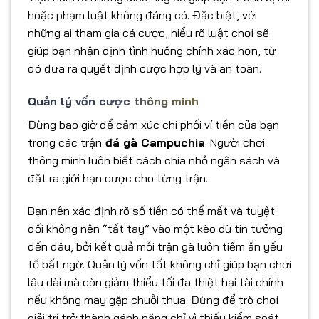
hoặc phạm luật không đáng có. Đặc biệt, với
những ai tham gia cá cược, hiểu rõ luật chơi sẽ
giúp bạn nhận định tình huống chính xác hơn, từ
đó đưa ra quyết định cược hợp lý và an toàn.
Quản lý vốn cược thông minh
Đừng bao giờ để cảm xúc chi phối ví tiền của bạn
trong các trận
đá gà Campuchia
. Người chơi
thông minh luôn biết cách chia nhỏ ngân sách và
đặt ra giới hạn cược cho từng trận.
Bạn nên xác định rõ số tiền có thể mất và tuyệt
đối không nên “tất tay” vào một kèo dù tin tưởng
đến đâu, bởi kết quả mỗi trận gà luôn tiềm ẩn yếu
tố bất ngờ. Quản lý vốn tốt không chỉ giúp bạn chơi
lâu dài mà còn giảm thiểu tối đa thiệt hại tài chính
nếu không may gặp chuỗi thua. Đừng để trò chơi
giải trí trở thành gánh nặng chỉ vì thiếu kiểm soát.