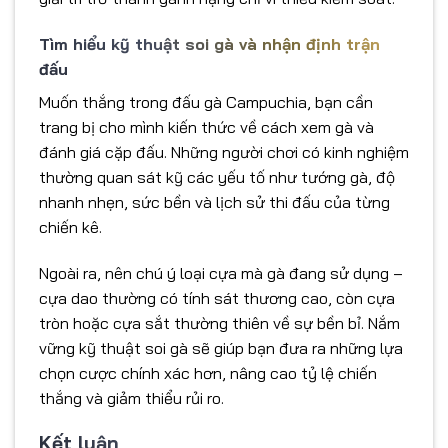
Tìm hiểu kỹ thuật soi gà và nhận định trận
đấu
Muốn thắng trong đấu gà Campuchia, bạn cần
trang bị cho mình kiến thức về cách xem gà và
đánh giá cặp đấu. Những người chơi có kinh nghiệm
thường quan sát kỹ các yếu tố như tướng gà, độ
nhanh nhẹn, sức bền và lịch sử thi đấu của từng
chiến kê.
Ngoài ra, nên chú ý loại cựa mà gà đang sử dụng –
cựa dao thường có tính sát thương cao, còn cựa
tròn hoặc cựa sắt thường thiên về sự bền bỉ. Nắm
vững kỹ thuật soi gà sẽ giúp bạn đưa ra những lựa
chọn cược chính xác hơn, nâng cao tỷ lệ chiến
thắng và giảm thiểu rủi ro.
Kết luận