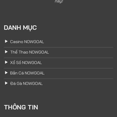
nay!
DANH MỤC
Casino NOWGOAL
Thể Thao NOWGOAL
Xổ Số NOWGOAL
Bắn Cá NOWGOAL
Đá Gà NOWGOAL
THÔNG TIN