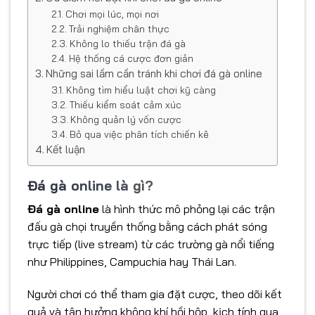
Chơi mọi lúc, mọi nơi
Trải nghiệm chân thực
Không lo thiếu trận đá gà
Hệ thống cá cược đơn giản
Những sai lầm cần tránh khi chơi đá gà online
Không tìm hiểu luật chơi kỹ càng
Thiếu kiểm soát cảm xúc
Không quản lý vốn cược
Bỏ qua việc phân tích chiến kê
Kết luận
Đá gà online là gì?
Đá gà online
là hình thức mô phỏng lại các trận
đấu gà chọi truyền thống bằng cách phát sóng
trực tiếp (live stream) từ các trường gà nổi tiếng
như Philippines, Campuchia hay Thái Lan.
Người chơi có thể tham gia đặt cược, theo dõi kết
quả và tận hưởng không khí hồi hộp, kịch tính qua