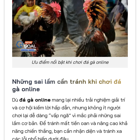
Ưu điểm nổi bật khi chơi đá gà online
Những sai lầm cần tránh khi chơi đá
gà online
Dù
đá gà online
mang lại nhiều trải nghiệm giải trí
và cơ hội kiếm lời hấp dẫn, nhưng không ít người
chơi lại dễ dàng “vấp ngã” vì mắc phải những sai
lầm cơ bản. Để tránh mất tiền oan và nâng cao khả
năng chiến thắng, bạn cần nhận diện và tránh xa
các lỗi phổ biến dưới đây.