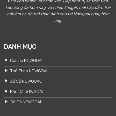
tỷ lệ kèo nhanh và chính xác. Cập nhật tỷ số trực tiếp,
kèo bóng đá hôm nay, và nhiều khuyến mãi hấp dẫn. Trải
nghiệm cá độ thể thao đỉnh cao tại Nowgoal ngay hôm
nay!
DANH MỤC
Casino NOWGOAL
Thể Thao NOWGOAL
Xổ Số NOWGOAL
Bắn Cá NOWGOAL
Đá Gà NOWGOAL