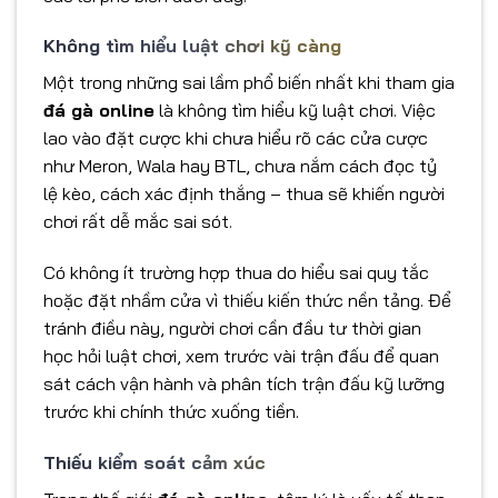
Không tìm hiểu luật chơi kỹ càng
Một trong những sai lầm phổ biến nhất khi tham gia
đá gà online
là không tìm hiểu kỹ luật chơi. Việc
lao vào đặt cược khi chưa hiểu rõ các cửa cược
như Meron, Wala hay BTL, chưa nắm cách đọc tỷ
lệ kèo, cách xác định thắng – thua sẽ khiến người
chơi rất dễ mắc sai sót.
Có không ít trường hợp thua do hiểu sai quy tắc
hoặc đặt nhầm cửa vì thiếu kiến thức nền tảng. Để
tránh điều này, người chơi cần đầu tư thời gian
học hỏi luật chơi, xem trước vài trận đấu để quan
sát cách vận hành và phân tích trận đấu kỹ lưỡng
trước khi chính thức xuống tiền.
Thiếu kiểm soát cảm xúc