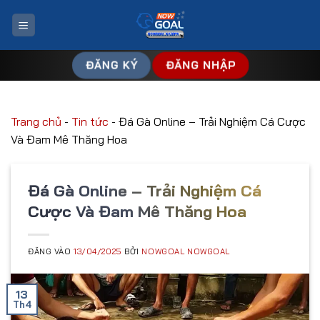
Bỏ
qua
nội
dung
ĐĂNG KÝ
ĐĂNG NHẬP
Trang chủ
-
Tin tức
-
Đá Gà Online – Trải Nghiệm Cá Cược
Và Đam Mê Thăng Hoa
Đá Gà Online – Trải Nghiệm Cá
Cược Và Đam Mê Thăng Hoa
ĐĂNG VÀO
13/04/2025
BỞI
NOWGOAL NOWGOAL
13
Th4