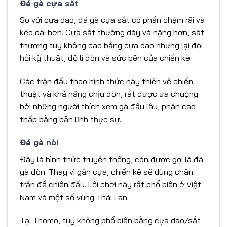
Đá gà cựa sắt
So với cựa dao, đá gà cựa sắt có phần chậm rãi và
kéo dài hơn. Cựa sắt thường dày và nặng hơn, sát
thương tuy không cao bằng cựa dao nhưng lại đòi
hỏi kỹ thuật, độ lì đòn và sức bền của chiến kê.
Các trận đấu theo hình thức này thiên về chiến
thuật và khả năng chịu đòn, rất được ưa chuộng
bởi những người thích xem gà đấu lâu, phân cao
thấp bằng bản lĩnh thực sự.
Đá gà nòi
Đây là hình thức truyền thống, còn được gọi là đá
gà đòn. Thay vì gắn cựa, chiến kê sẽ dùng chân
trần để chiến đấu. Lối chơi này rất phổ biến ở Việt
Nam và một số vùng Thái Lan.
Tại Thomo, tuy không phổ biến bằng cựa dao/sắt