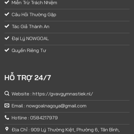
Miễn Trừ Trách Nhiệm
Câu Hỏi Thường Gặp
Tác Giả Thành An
Đại Lý NOWGOAL
Quyền Riêng Tư
HỖ TRỢ 24/7
Website : https://gvavgymnastiek.nl/
Email :
nowgoalnagoya@gmail.com
Hotline : 0584217979
Địa Chỉ : 909 Lý Thường Kiệt, Phường 6, Tân Bình,