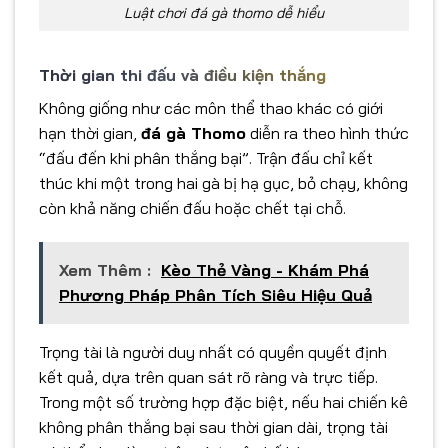
Luật chơi đá gà thomo dễ hiểu
Thời gian thi đấu và điều kiện thắng
Không giống như các môn thể thao khác có giới
hạn thời gian,
đá gà Thomo
diễn ra theo hình thức
“đấu đến khi phân thắng bại”. Trận đấu chỉ kết
thúc khi một trong hai gà bị hạ gục, bỏ chạy, không
còn khả năng chiến đấu hoặc chết tại chỗ.
Xem Thêm :
Kèo Thẻ Vàng - Khám Phá
Phương Pháp Phân Tích Siêu Hiệu Quả
Trọng tài là người duy nhất có quyền quyết định
kết quả, dựa trên quan sát rõ ràng và trực tiếp.
Trong một số trường hợp đặc biệt, nếu hai chiến kê
không phân thắng bại sau thời gian dài, trọng tài