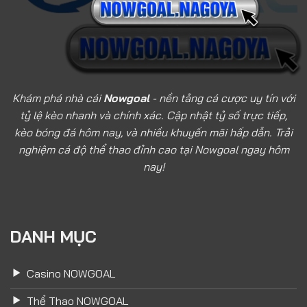
Khám phá nhà cái
Nowgoal
- nền tảng cá cược uy tín với
tỷ lệ kèo nhanh và chính xác. Cập nhật tỷ số trực tiếp,
kèo bóng đá hôm nay, và nhiều khuyến mãi hấp dẫn. Trải
nghiệm cá độ thể thao đỉnh cao tại Nowgoal ngay hôm
nay!
DANH MỤC
Casino NOWGOAL
Thể Thao NOWGOAL