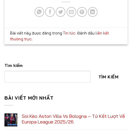
Bài viết này được đăng trong
Tin tức
. Đánh dấu
liên kết
thường trực
.
Tìm kiếm
TÌM KIẾM
BÀI VIẾT MỚI NHẤT
Soi Kèo Aston Villa Vs Bologna – Tứ Kết Lượt Về
Europa League 2025/26