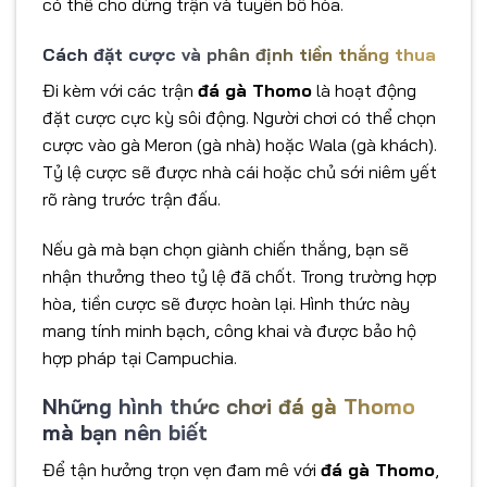
có thể cho dừng trận và tuyên bố hòa.
Cách đặt cược và phân định tiền thắng thua
Đi kèm với các trận
đá gà Thomo
là hoạt động
đặt cược cực kỳ sôi động. Người chơi có thể chọn
cược vào gà Meron (gà nhà) hoặc Wala (gà khách).
Tỷ lệ cược sẽ được nhà cái hoặc chủ sới niêm yết
rõ ràng trước trận đấu.
Nếu gà mà bạn chọn giành chiến thắng, bạn sẽ
nhận thưởng theo tỷ lệ đã chốt. Trong trường hợp
hòa, tiền cược sẽ được hoàn lại. Hình thức này
mang tính minh bạch, công khai và được bảo hộ
hợp pháp tại Campuchia.
Những hình thức chơi đá gà Thomo
mà bạn nên biết
Để tận hưởng trọn vẹn đam mê với
đá gà Thomo
,