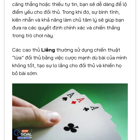
căng thẳng hoặc thiếu tự tin, bạn sẽ dễ dàng để lộ
điểm yếu cho đối thủ. Trong khi đó, sự bình tĩnh,
kiên nhẫn và khả năng làm chủ tâm lý sẽ giúp bạn
đưa ra các quyết định chính xác và chiến thắng
trong trò chơi này.
Các cao thủ
Liêng
thường sử dụng chiến thuật
“lừa” đối thủ bằng việc cược mạnh dù bài của mình
không tốt, tạo sự lo lắng cho đối thủ và khiến họ
bỏ bài sớm.