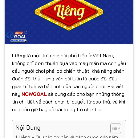
Liêng
là một trò chơi bài phổ biến ở Việt Nam,
không chỉ đơn thuần dựa vào may mắn mà còn yêu
cầu người chơi phải có chiến thuật, khả năng phán
đoán đối thủ. Từng ván bài luôn là cuộc đối đầu
giữa trí tuệ và bản lĩnh của các người chơi. Bài viết
này
NOWGOAL
sẽ cung cấp cho bạn những thông
tin chi tiết về cách chơi, bí quyết từ cao thủ, và khi
nào nên giữ hay bỏ bài trong trò chơi bài.
Nội Dung
Liêng – Quy tắc cơ bản và cách cược cần nắm