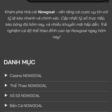
Khám phá nhà cái
Nowgoal
- nền tảng cá cược uy tín với
tỷ lệ kèo nhanh và chính xác. Cập nhật tỷ số trực tiếp,
kèo bóng đá hôm nay, và nhiều khuyến mãi hấp dẫn. Trải
nghiệm cá độ thể thao đỉnh cao tại Nowgoal ngay hôm
nay!
DANH MỤC
Casino NOWGOAL
Thể Thao NOWGOAL
Xổ Số NOWGOAL
Bắn Cá NOWGOAL