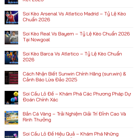
Soi Kèo Arsenal Vs Atletico Madrid – Tỷ Lệ Kèo
Chuẩn 2026
Soi Kèo Real Vs Bayern – Tỷ Lệ Kèo Chuẩn 2026
Tại Nowgoal
Soi Kèo Barca Vs Atletico – Tỷ Lệ Kèo Chuẩn
2026
Cách Nhận Biết Sunwin Chính Hãng (sun.win) &
Cảnh Báo Lừa Đảo 2025
Soi Cầu Lô Đề – Khám Phá Các Phương Pháp Dự
Đoán Chính Xác
Bắn Cá Vàng – Trải Nghiệm Giải Trí Đỉnh Cao Và
Rinh Thưởng
Soi Cầu Lô Đề Hiệu Quả – Khám Phá Những