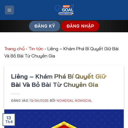
Bỏ
qua
nội
dung
ĐĂNG KÝ
ĐĂNG NHẬP
Trang chủ
-
Tin tức
-
Liêng – Khám Phá Bí Quyết Giữ Bài
Và Bỏ Bài Từ Chuyên Gia
Liêng – Khám Phá Bí Quyết Giữ
Bài Và Bỏ Bài Từ Chuyên Gia
ĐĂNG VÀO
13/04/2025
BỞI
NOWGOAL NOWGOAL
13
Th4