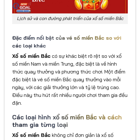
Lịch sử và con đường phát triển của xổ số miền Bắc
Đặc điểm nổi bật của vé số miền Bắc so với
các loại khác
Xổ số miền Bắc
có sự khác biệt rõ rệt so với xổ
số miền Nam và miền Trung, đặc biệt là về hình
thức quay thưởng và phương thức chơi. Một điểm
đặc biệt là vé số miền Bắc quay thưởng vào mỗi
ngày, với các giải thưởng lớn và tỷ lệ trúng cao.
Điều này thu hút rất nhiều người chơi tham gia đều
đặn.
Các loại hình xổ số miền Bắc và cách
tham gia từng loại
Xổ số miền Bắc
không chỉ đơn giản là xổ số