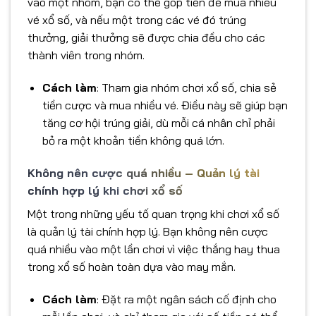
vào một nhóm, bạn có thể góp tiền để mua nhiều
vé xổ số, và nếu một trong các vé đó trúng
thưởng, giải thưởng sẽ được chia đều cho các
thành viên trong nhóm.
Cách làm
: Tham gia nhóm chơi xổ số, chia sẻ
tiền cược và mua nhiều vé. Điều này sẽ giúp bạn
tăng cơ hội trúng giải, dù mỗi cá nhân chỉ phải
bỏ ra một khoản tiền không quá lớn.
Không nên cược quá nhiều – Quản lý tài
chính hợp lý khi chơi xổ số
Một trong những yếu tố quan trọng khi chơi xổ số
là quản lý tài chính hợp lý. Bạn không nên cược
quá nhiều vào một lần chơi vì việc thắng hay thua
trong xổ số hoàn toàn dựa vào may mắn.
Cách làm
: Đặt ra một ngân sách cố định cho