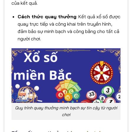
của kết quả.
Cách thức quay thưởng
: Kết quả xổ số được
quay trực tiếp và công khai trên truyền hình,
đảm bảo sự minh bạch và công bằng cho tất cả
người chơi.
Quy trình quay thưởng minh bạch sự tin cậy từ người
chơi