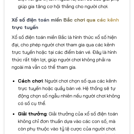
giúp gia tăng cơ hội thắng cho người chơi.
Xổ số điện toán miền Bắc chơi qua các kênh
trực tuyến
Xổ số điện toán miền Bắc là hình thức xổ số hiện
đại, cho phép người chơi tham gia qua các kênh
trực tuyến hoặc tại các điểm bán vé. Đây là hình
thức rất tiện lợi, giúp người chơi không phải ra
ngoài mà vẫn có thể tham gia.
Cách chơi
: Người chơi chọn số qua các kênh
trực tuyến hoặc quầy bán vé. Hệ thống sẽ tự
động chọn số ngẫu nhiên nếu người chơi không
có số cụ thể.
Giải thưởng
: Giải thưởng của xổ số điện toán
không chỉ đơn thuần dựa vào các con số, mà
còn phụ thuộc vào tỷ lệ cược của người chơi.