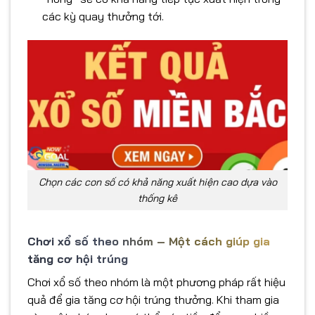
các kỳ quay thưởng tới.
Chọn các con số có khả năng xuất hiện cao dựa vào
thống kê
Chơi xổ số theo nhóm – Một cách giúp gia
tăng cơ hội trúng
Chơi xổ số theo nhóm là một phương pháp rất hiệu
quả để gia tăng cơ hội trúng thưởng. Khi tham gia