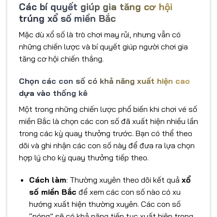
Các bí quyết giúp gia tăng cơ hội
trúng xổ số miền Bắc
Mặc dù xổ số là trò chơi may rủi, nhưng vẫn có
những chiến lược và bí quyết giúp người chơi gia
tăng cơ hội chiến thắng.
Chọn các con số có khả năng xuất hiện cao
dựa vào thống kê
Một trong những chiến lược phổ biến khi chơi vé số
miền Bắc là chọn các con số đã xuất hiện nhiều lần
trong các kỳ quay thưởng trước. Bạn có thể theo
dõi và ghi nhận các con số này để đưa ra lựa chọn
hợp lý cho kỳ quay thưởng tiếp theo.
Cách làm
: Thường xuyên theo dõi kết quả
xổ
số miền Bắc
để xem các con số nào có xu
hướng xuất hiện thường xuyên. Các con số
“nóng” sẽ có khả năng tiếp tục xuất hiện trong