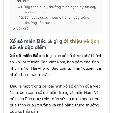
thu hút
Quy trình quay thưởng minh bạch sự tin cậy
từ người chơi
Tần suất quay thưởng hàng ngày trúng
thưởng liên tục
Lời kết
Xổ số miền Bắc là gì giới thiệu về lịch
sử và đặc điểm
Xổ số miền Bắc
là loại hình xổ số được phát hành
tại khu vực miền Bắc Việt Nam, bao gồm các tỉnh
như Hà Nội, Hải Phòng, Bắc Giang, Thái Nguyên, và
nhiều tỉnh thành khác.
Đây là một trong ba loại hình xổ số chính của Việt
Nam, bên cạnh xổ số miền Trung và miền Nam. Vé
số miền Bắc được biết đến với sự minh bạch trong
quá trình quay thưởng và khả năng trúng thưởng
cực kỳ hấp dẫn.