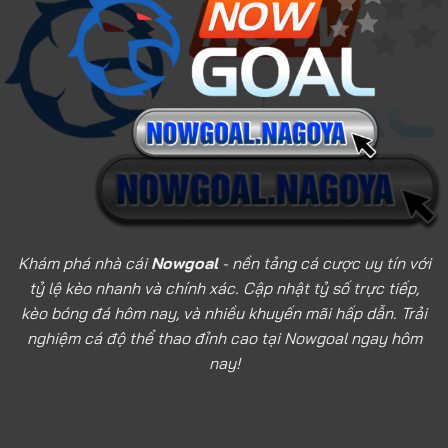
Khám phá nhà cái
Nowgoal
- nền tảng cá cược uy tín với
tỷ lệ kèo nhanh và chính xác. Cập nhật tỷ số trực tiếp,
kèo bóng đá hôm nay, và nhiều khuyến mãi hấp dẫn. Trải
nghiệm cá độ thể thao đỉnh cao tại Nowgoal ngay hôm
nay!