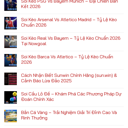
Soi Kèo PSG Vs Bayern Munich – Đại Chiến Bán
Kết 2026
Soi Kèo Arsenal Vs Atletico Madrid – Tỷ Lệ Kèo
Chuẩn 2026
Soi Kèo Real Vs Bayern – Tỷ Lệ Kèo Chuẩn 2026
Tại Nowgoal
Soi Kèo Barca Vs Atletico – Tỷ Lệ Kèo Chuẩn
2026
Cách Nhận Biết Sunwin Chính Hãng (sun.win) &
Cảnh Báo Lừa Đảo 2025
Soi Cầu Lô Đề – Khám Phá Các Phương Pháp Dự
Đoán Chính Xác
Bắn Cá Vàng – Trải Nghiệm Giải Trí Đỉnh Cao Và
Rinh Thưởng