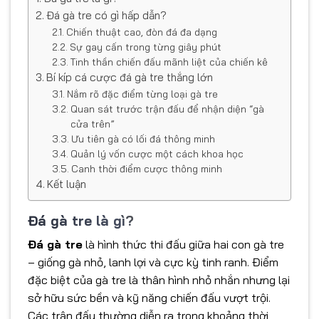
Đá gà tre có gì hấp dẫn?
Chiến thuật cao, đòn đá đa dạng
Sự gay cấn trong từng giây phút
Tinh thần chiến đấu mãnh liệt của chiến kê
Bí kíp cá cược đá gà tre thắng lớn
Nắm rõ đặc điểm từng loại gà tre
Quan sát trước trận đấu để nhận diện “gà
cửa trên”
Ưu tiên gà có lối đá thông minh
Quản lý vốn cược một cách khoa học
Canh thời điểm cược thông minh
Kết luận
Đá gà tre là gì?
Đá gà tre
là hình thức thi đấu giữa hai con gà tre
– giống gà nhỏ, lanh lợi và cực kỳ tinh ranh. Điểm
đặc biệt của gà tre là thân hình nhỏ nhắn nhưng lại
sở hữu sức bền và kỹ năng chiến đấu vượt trội.
Các trận đấu thường diễn ra trong khoảng thời