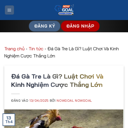
Bỏ
qua
nội
dung
ĐĂNG KÝ
ĐĂNG NHẬP
Trang chủ
-
Tin tức
-
Đá Gà Tre Là Gì? Luật Chơi Và Kinh
Nghiệm Cược Thắng Lớn
Đá Gà Tre Là Gì? Luật Chơi Và
Kinh Nghiệm Cược Thắng Lớn
ĐĂNG VÀO
13/04/2025
BỞI
NOWGOAL NOWGOAL
13
Th4