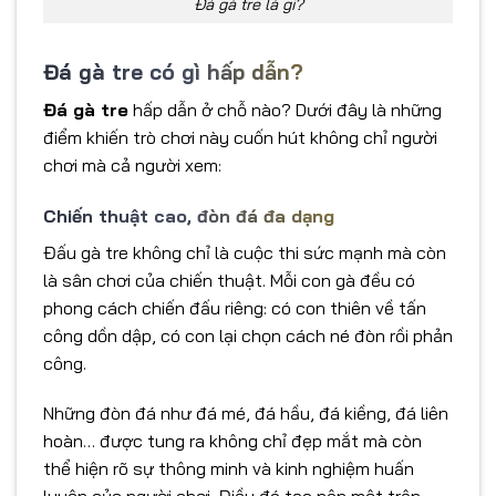
Đá gà tre là gì?
Đá gà tre có gì hấp dẫn?
Đá gà tre
hấp dẫn ở chỗ nào? Dưới đây là những
điểm khiến trò chơi này cuốn hút không chỉ người
chơi mà cả người xem:
Chiến thuật cao, đòn đá đa dạng
Đấu gà tre không chỉ là cuộc thi sức mạnh mà còn
là sân chơi của chiến thuật. Mỗi con gà đều có
phong cách chiến đấu riêng: có con thiên về tấn
công dồn dập, có con lại chọn cách né đòn rồi phản
công.
Những đòn đá như đá mé, đá hầu, đá kiềng, đá liên
hoàn… được tung ra không chỉ đẹp mắt mà còn
thể hiện rõ sự thông minh và kinh nghiệm huấn