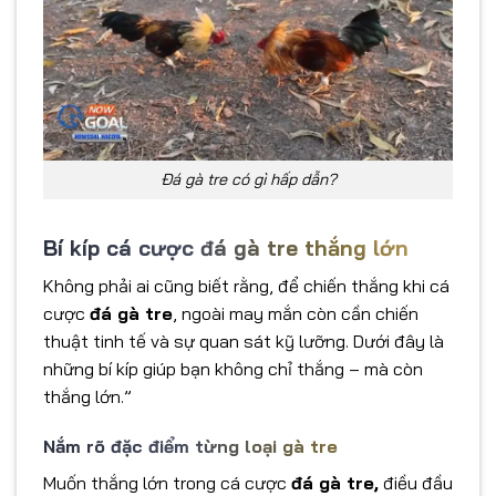
Đá gà tre có gì hấp dẫn?
Bí kíp cá cược đá gà tre thắng lớn
Không phải ai cũng biết rằng, để chiến thắng khi cá
cược
đá gà tre
, ngoài may mắn còn cần chiến
thuật tinh tế và sự quan sát kỹ lưỡng. Dưới đây là
những bí kíp giúp bạn không chỉ thắng – mà còn
thắng lớn.”
Nắm rõ đặc điểm từng loại gà tre
Muốn thắng lớn trong cá cược
đá gà tre,
điều đầu