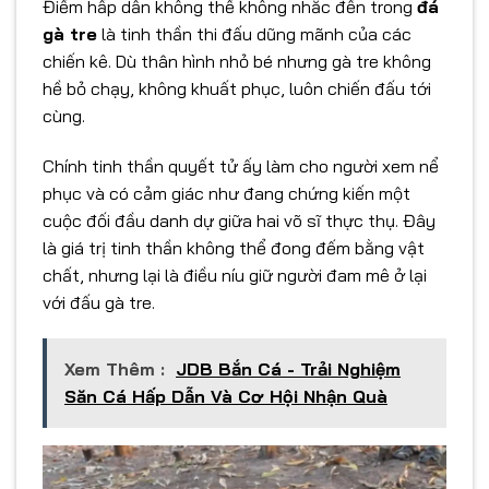
Điểm hấp dẫn không thể không nhắc đến trong
đá
gà tre
là tinh thần thi đấu dũng mãnh của các
chiến kê. Dù thân hình nhỏ bé nhưng gà tre không
hề bỏ chạy, không khuất phục, luôn chiến đấu tới
cùng.
Chính tinh thần quyết tử ấy làm cho người xem nể
phục và có cảm giác như đang chứng kiến một
cuộc đối đầu danh dự giữa hai võ sĩ thực thụ. Đây
là giá trị tinh thần không thể đong đếm bằng vật
chất, nhưng lại là điều níu giữ người đam mê ở lại
với đấu gà tre.
Xem Thêm :
JDB Bắn Cá - Trải Nghiệm
Săn Cá Hấp Dẫn Và Cơ Hội Nhận Quà