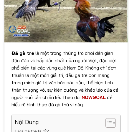
Đá gà tre
là một trong những trò chơi dân gian
độc đáo và hấp dẫn nhất của người Việt, đặc biệt
phổ biến tại các vùng quê Nam Bộ. Không chỉ đơn
thuần là một môn giải trí, đấu gà tre còn mang
trong mình giá trị văn hóa sâu sắc, thể hiện tinh
thần thượng võ, sự kiên cường và khéo léo của cả
người nuôi lẫn chiến kê. Theo dõi
NOWGOAL
để
hiểu rõ hình thức đá gà thú vị này.
Nội Dung
Đá gà tre là gì?