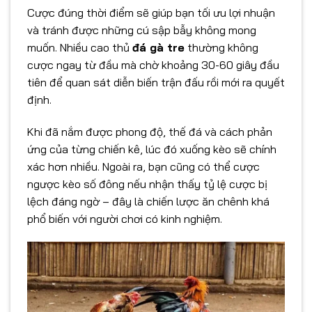
Cược đúng thời điểm sẽ giúp bạn tối ưu lợi nhuận
và tránh được những cú sập bẫy không mong
muốn. Nhiều cao thủ
đá gà tre
thường không
cược ngay từ đầu mà chờ khoảng 30-60 giây đầu
tiên để quan sát diễn biến trận đấu rồi mới ra quyết
định.
Khi đã nắm được phong độ, thế đá và cách phản
ứng của từng chiến kê, lúc đó xuống kèo sẽ chính
xác hơn nhiều. Ngoài ra, bạn cũng có thể cược
ngược kèo số đông nếu nhận thấy tỷ lệ cược bị
lệch đáng ngờ – đây là chiến lược ăn chênh khá
phổ biến với người chơi có kinh nghiệm.