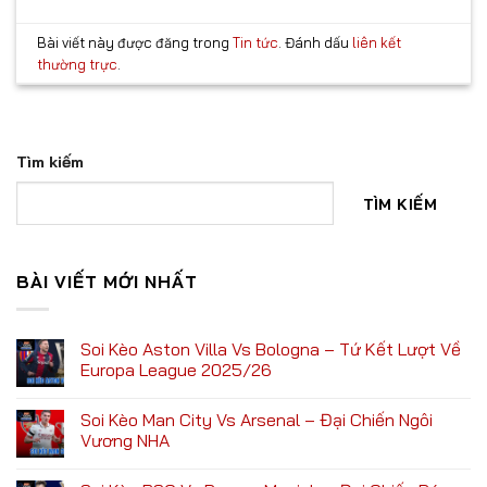
Bài viết này được đăng trong
Tin tức
. Đánh dấu
liên kết
thường trực
.
Tìm kiếm
TÌM KIẾM
BÀI VIẾT MỚI NHẤT
Soi Kèo Aston Villa Vs Bologna – Tứ Kết Lượt Về
Europa League 2025/26
Soi Kèo Man City Vs Arsenal – Đại Chiến Ngôi
Vương NHA