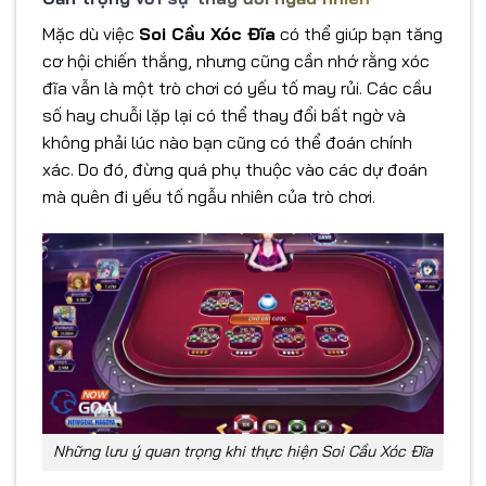
Mặc dù việc
Soi Cầu Xóc Đĩa
có thể giúp bạn tăng
cơ hội chiến thắng, nhưng cũng cần nhớ rằng xóc
đĩa vẫn là một trò chơi có yếu tố may rủi. Các cầu
số hay chuỗi lặp lại có thể thay đổi bất ngờ và
không phải lúc nào bạn cũng có thể đoán chính
xác. Do đó, đừng quá phụ thuộc vào các dự đoán
mà quên đi yếu tố ngẫu nhiên của trò chơi.
Những lưu ý quan trọng khi thực hiện Soi Cầu Xóc Đĩa