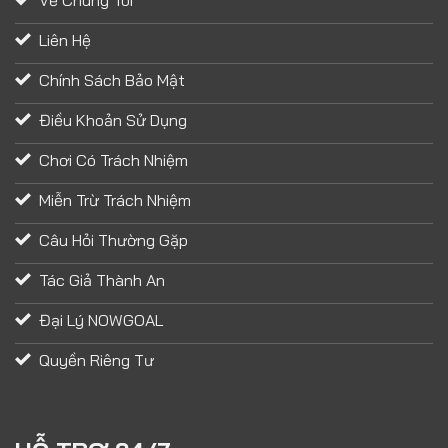
Về Chúng Tôi
Liên Hệ
Chính Sách Bảo Mật
Điều Khoản Sử Dụng
Chơi Có Trách Nhiệm
Miễn Trừ Trách Nhiệm
Câu Hỏi Thường Gặp
Tác Giả Thành An
Đại Lý NOWGOAL
Quyền Riêng Tư