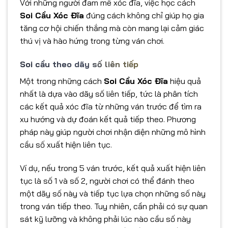
Với những người đam mê xóc đĩa, việc học cách
Soi Cầu Xóc Đĩa
đúng cách không chỉ giúp họ gia
tăng cơ hội chiến thắng mà còn mang lại cảm giác
thú vị và hào hứng trong từng ván chơi.
Soi cầu theo dãy số liên tiếp
Một trong những cách
Soi Cầu Xóc Đĩa
hiệu quả
nhất là dựa vào dãy số liên tiếp, tức là phân tích
các kết quả xóc đĩa từ những ván trước để tìm ra
xu hướng và dự đoán kết quả tiếp theo. Phương
pháp này giúp người chơi nhận diện những mô hình
cầu số xuất hiện liên tục.
Ví dụ, nếu trong 5 ván trước, kết quả xuất hiện liên
tục là số 1 và số 2, người chơi có thể đánh theo
một dãy số này và tiếp tục lựa chọn những số này
trong ván tiếp theo. Tuy nhiên, cần phải có sự quan
sát kỹ lưỡng và không phải lúc nào cầu số này