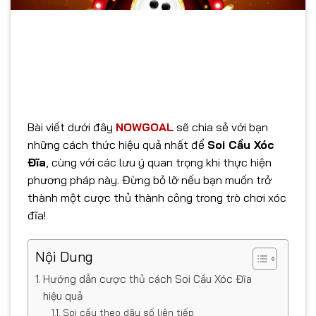
Bài viết dưới đây
NOWGOAL
sẽ chia sẻ với bạn
những cách thức hiệu quả nhất để
Soi Cầu Xóc
Đĩa
, cùng với các lưu ý quan trọng khi thực hiện
phương pháp này. Đừng bỏ lỡ nếu bạn muốn trở
thành một cược thủ thành công trong trò chơi xóc
đĩa!
Nội Dung
Hướng dẫn cược thủ cách Soi Cầu Xóc Đĩa
hiệu quả
Soi cầu theo dãy số liên tiếp