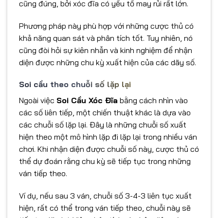
cũng đúng, bởi xóc đĩa có yếu tố may rủi rất lớn.
Phương pháp này phù hợp với những cược thủ có
khả năng quan sát và phân tích tốt. Tuy nhiên, nó
cũng đòi hỏi sự kiên nhẫn và kinh nghiệm để nhận
diện được những chu kỳ xuất hiện của các dãy số.
Soi cầu theo chuỗi số lặp lại
Ngoài việc
Soi Cầu Xóc Đĩa
bằng cách nhìn vào
các số liên tiếp, một chiến thuật khác là dựa vào
các chuỗi số lặp lại. Đây là những chuỗi số xuất
hiện theo một mô hình lặp đi lặp lại trong nhiều ván
chơi. Khi nhận diện được chuỗi số này, cược thủ có
thể dự đoán rằng chu kỳ sẽ tiếp tục trong những
ván tiếp theo.
Ví dụ, nếu sau 3 ván, chuỗi số 3-4-3 liên tục xuất
hiện, rất có thể trong ván tiếp theo, chuỗi này sẽ