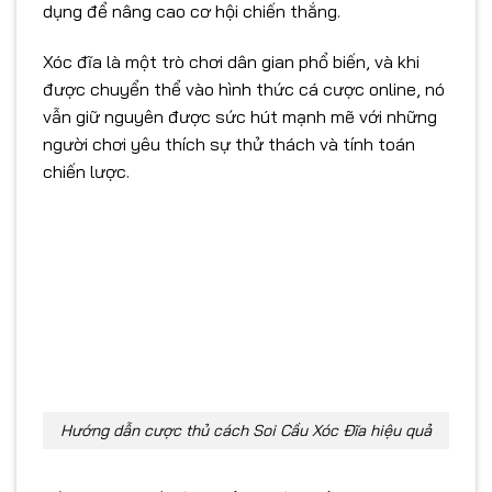
dụng để nâng cao cơ hội chiến thắng.
Xóc đĩa là một trò chơi dân gian phổ biến, và khi
được chuyển thể vào hình thức cá cược online, nó
vẫn giữ nguyên được sức hút mạnh mẽ với những
người chơi yêu thích sự thử thách và tính toán
chiến lược.
Hướng dẫn cược thủ cách Soi Cầu Xóc Đĩa hiệu quả