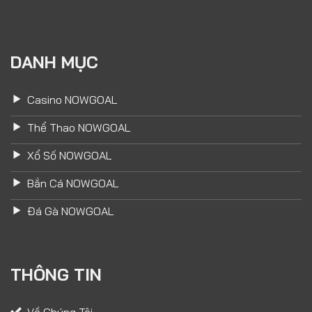
DANH MỤC
Casino NOWGOAL
Thể Thao NOWGOAL
Xổ Số NOWGOAL
Bắn Cá NOWGOAL
Đá Gà NOWGOAL
THÔNG TIN